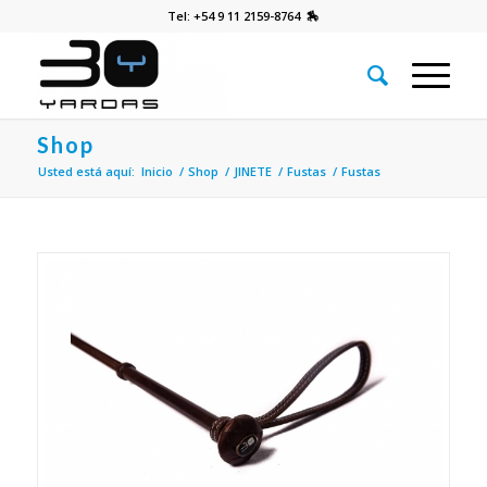
Tel: +54 9 11 2159-8764 🏇
Shop
Usted está aquí:
Inicio
/
Shop
/
JINETE
/
Fustas
/
Fustas