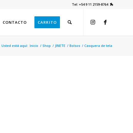
Tel: +54 9 11 2159-8764 🏇
CONTACTO
CARRITO
Usted está aquí:
Inicio
/
Shop
/
JINETE
/
Bolsos
/
Casquera de tela