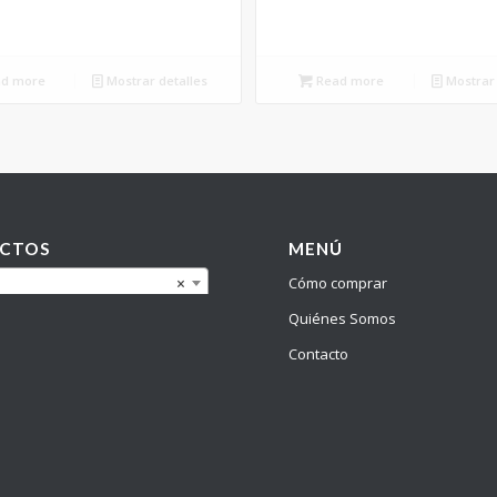
d more
Mostrar detalles
Read more
Mostrar 
CTOS
MENÚ
Cómo comprar
×
Quiénes Somos
Contacto